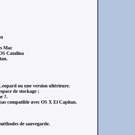
an
rs Mac
cOS Catalina
tan.
eopard ou une version ultérieure.
space de stockage :
e ?.
 pas compatible avec OS X El Capitan.
méthodes de sauvegarde.