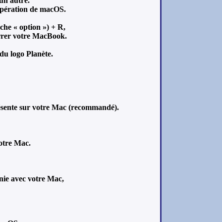
un autre.
cupération de macOS.
che « option ») + R,
arrer votre MacBook.
du logo Planète.
résente sur votre Mac (recommandé).
otre Mac.
nie avec votre Mac,