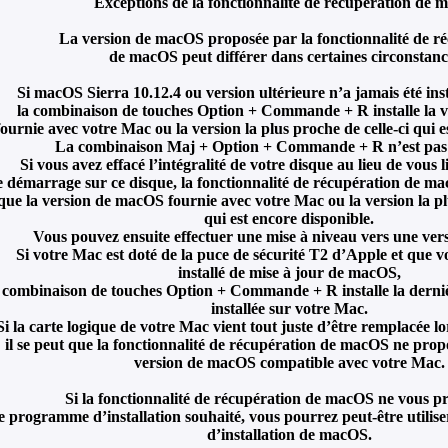
Exceptions de la fonctionnalité de récupération de
La version de macOS proposée par la fonctionnalité de r
de macOS peut différer dans certaines circonstanc
Si macOS Sierra 10.12.4 ou version ultérieure n’a jamais été ins
la combinaison de touches Option + Commande + R installe la 
fournie avec votre Mac ou la version la plus proche de celle-ci qui e
La combinaison Maj + Option + Commande + R n’est pas 
Si vous avez effacé l’intégralité de votre disque au lieu de vous
e démarrage sur ce disque, la fonctionnalité de récupération de m
que la version de macOS fournie avec votre Mac ou la version la plu
qui est encore disponible.
Vous pouvez ensuite effectuer une mise à niveau vers une vers
Si votre Mac est doté de la puce de sécurité T2 d’Apple et que v
installé de mise à jour de macOS,
a combinaison de touches Option + Commande + R installe la dern
installée sur votre Mac.
Si la carte logique de votre Mac vient tout juste d’être remplacée l
il se peut que la fonctionnalité de récupération de macOS ne prop
version de macOS compatible avec votre Mac.
Si la fonctionnalité de récupération de macOS ne vous p
le programme d’installation souhaité, vous pourrez peut-être utili
d’installation de macOS.