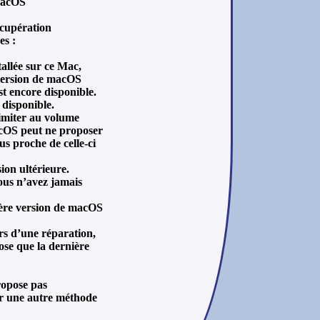
 macOS
écupération
es :
tallée sur ce Mac,
version de macOS
st encore disponible.
disponible.
 limiter au volume
acOS peut ne proposer
s proche de celle-ci
ion ultérieure.
ous n’avez jamais
ière version de macOS
ors d’une réparation,
ose que la dernière
ropose pas
ser une autre méthode