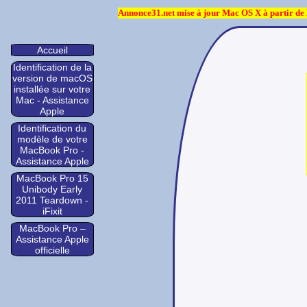
Annonce31.net mise à jour Mac OS X à partir de 
Accueil
Identification de la
version de macOS
installée sur votre
Mac - Assistance
Apple
Identification du
modèle de votre
MacBook Pro -
Assistance Apple
MacBook Pro 15
Unibody Early
2011 Teardown -
iFixit
MacBook Pro –
Assistance Apple
officielle