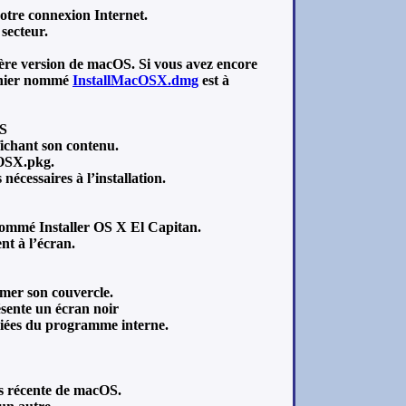
votre connexion Internet.
secteur.
ère version de macOS. Si vous avez encore
ichier nommé
InstallMacOSX.dmg
est à
OS
fichant son contenu.
cOSX.pkg.
nécessaires à l’installation.
 nommé Installer OS X El Capitan.
nt à l’écran.
ermer son couvercle.
sente un écran noir
ociées du programme interne.
us récente de macOS.