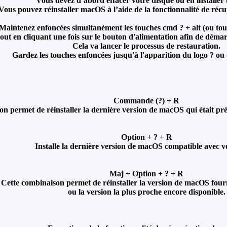
Vous devez d’abord effacer votre disque ou en installer 
Vous pouvez réinstaller macOS à l’aide de la fonctionnalité de ré
Maintenez enfoncées simultanément les touches cmd ? + alt (ou tou
tout en cliquant une fois sur le bouton d'alimentation afin de dém
Cela va lancer le processus de restauration.
Gardez les touches enfoncées jusqu'à l'apparition du logo ? ou 
Commande (?) + R
on permet de réinstaller la dernière version de macOS qui était p
Option + ? + R
Installe la dernière version de macOS compatible avec v
Maj + Option + ? + R
Cette combinaison permet de réinstaller la version de macOS four
ou la version la plus proche encore disponible.