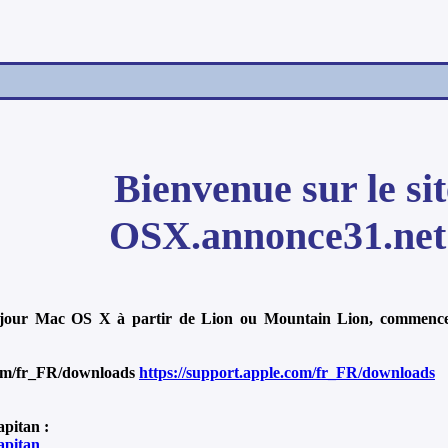
Bienvenue sur le sit
OSX.annonce31.net
jour Mac OS X à partir de Lion ou Mountain Lion, commencez
com/fr_FR/downloads
https://support.apple.com/fr_FR/downloads
pitan :
apitan