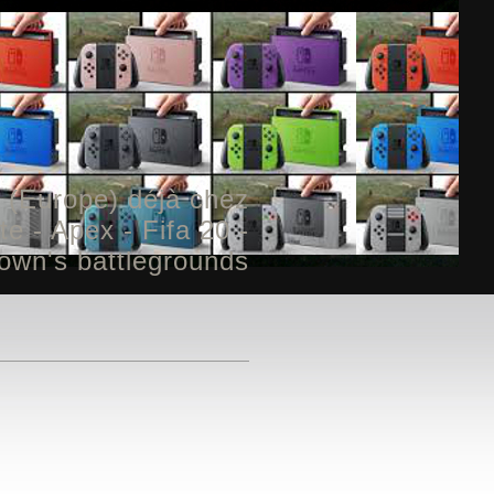
 (Europe) déjà chez
 - Apex - Fifa 20 -
own's battlegrounds