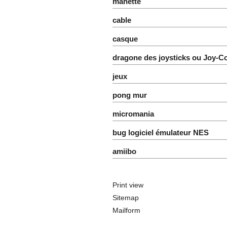
manette
cable
casque
dragone des joysticks ou Joy-C
jeux
pong mur
micromania
bug logiciel émulateur NES
amiibo
Print view
Sitemap
Mailform