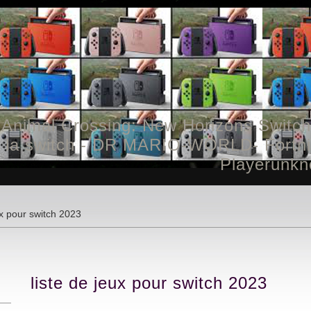
 Animal Crossing: New Horizons Switch
 la switch - DR MARIO-WORLD- Fortnite
Playerunkn
ux pour switch 2023
liste de jeux pour switch 2023