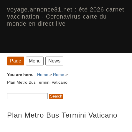
voyage.annonce31.net : été 2026 carnet
vaccination - Coronavirus carte du
monde en direct live
Page
Menu
News
You are here:
Home
>
Rome
>
Plan Metro Bus Termini Vaticano
Plan Metro Bus Termini Vaticano