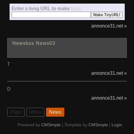
Enter a long URL to make
tiny
:
annonce31.net »
Newsbox News03
T
annonce31.net »
D
annonce31.net »
Page
Menu
News
Powered by
CMSimple
| Template by
CMSimple
|
Login