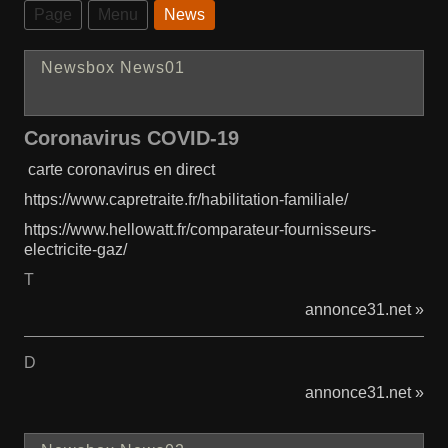
Page
Menu
News
Newsbox News01
Coronavirus COVID-19
carte coronavirus en direct
https://www.capretraite.fr/habilitation-familiale/
https://www.hellowatt.fr/comparateur-fournisseurs-
electricite-gaz/
T
annonce31.net »
D
annonce31.net »