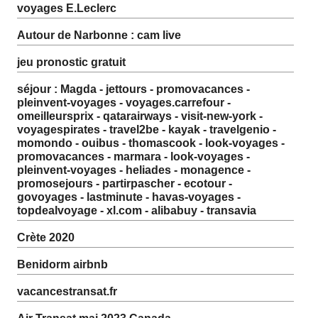
voyages E.Leclerc
Autour de Narbonne : cam live
jeu pronostic gratuit
séjour : Magda - jettours - promovacances -
pleinvent-voyages - voyages.carrefour -
omeilleursprix - qatarairways - visit-new-york -
voyagespirates - travel2be - kayak - travelgenio -
momondo - ouibus - thomascook - look-voyages -
promovacances - marmara - look-voyages -
pleinvent-voyages - heliades - monagence -
promosejours - partirpascher - ecotour -
govoyages - lastminute - havas-voyages -
topdealvoyage - xl.com - alibabuy - transavia
Crète 2020
Benidorm airbnb
vacancestransat.fr