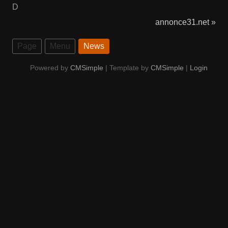
D
annonce31.net »
Page
Menu
News
Powered by
CMSimple
| Template by
CMSimple
|
Login