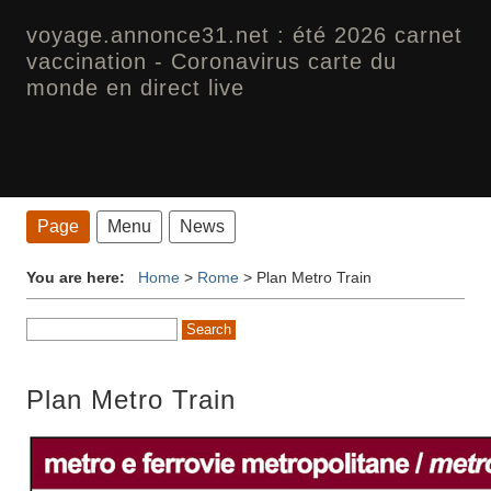
voyage.annonce31.net : été 2026 carnet
vaccination - Coronavirus carte du
monde en direct live
Page
Menu
News
You are here:
Home
>
Rome
>
Plan Metro Train
Plan Metro Train