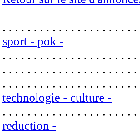
. . . . . . . . . . . . . . . . . . . . . .
sport -
pok -
. . . . . . . . . . . . . . . . . . . . . .
. . . . . . . . . . . . . . . . . . . . . .
. . . . . . . . . . . . . . . . . . . . . .
technologie -
culture -
. . . . . . . . . . . . . . . . . . . . . .
reduction -
. . . . . . . . . . . . . . . . . . . . . .