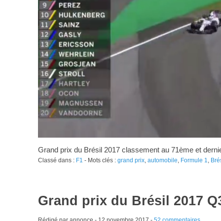
Grand prix du Brésil 2017 classement au 71ème et derni
Classé dans :
F1
- Mots clés :
grand prix
,
automobile
,
Formule 1
,
Brés
Grand prix du Brésil 2017 
Rédigé par annonce -
12 novembre 2017
-
52 commentaires