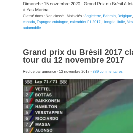
Dimanche 15 novembre 2020 : Grand Prix du Brésil à In
à Yas Marina
Classé dans : Non classé - Mots clés :
Angleterre
,
Bahrain
,
Belgique
canada
,
Espagne catalogne
,
calendrier F1 2017
,
Hongrie
,
Italie
,
Mex
automobile
Grand prix du Brésil 2017 c
tour du 12 novembre 2017
Rédigé par annonce -
12 novembre 2017
-
889 commentaires