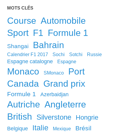
MOTS CLÉS
course
automobile
sport
F1
Formule 1
Bahrain
Shangai
calendrier F1 2017
Sochi
Sotchi
Russie
Espagne catalogne
Espagne
Monaco
port
sMonaco
canada
grand prix
formule 1
Azerbaidjan
Autriche
Angleterre
British
Silverstone
Hongrie
Italie
Brésil
Belgique
Mexique