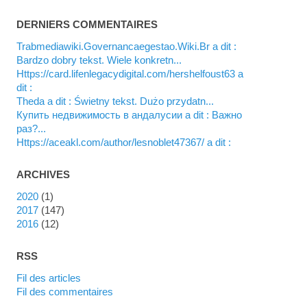
DERNIERS COMMENTAIRES
Trabmediawiki.Governancaegestao.Wiki.Br a dit :
Bardzo dobry tekst. Wiele konkretn...
https://card.lifenlegacydigital.com/hershelfoust63 a
dit :
Theda a dit : Świetny tekst. Dużo przydatn...
купить недвижимость в андалусии a dit : Важно
раз?...
https://aceakl.com/author/lesnoblet47367/ a dit :
ARCHIVES
2020
(1)
2017
(147)
2016
(12)
RSS
Fil des articles
Fil des commentaires