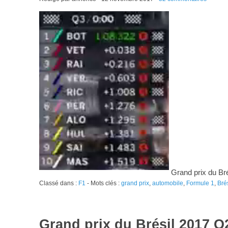
Grand prix du Br
Classé dans :
F1
- Mots clés :
grand prix
,
automobile
,
Formule 1
,
Brés
Grand prix du Brésil 2017 