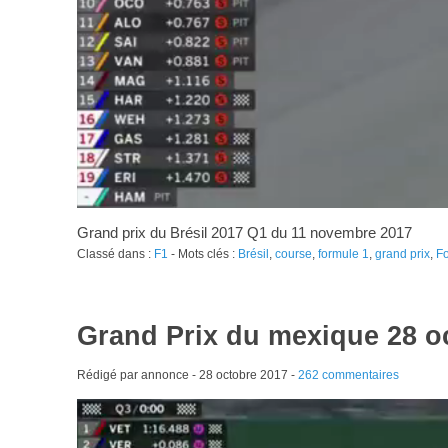
Grand prix du Brésil 2017 Q1 du 11 novembre 2017
Classé dans :
F1
- Mots clés :
Brésil
,
course
,
formule 1
,
grand prix
,
F
Grand Prix du mexique 28 o
Rédigé par annonce -
28 octobre 2017
-
262 commentaires