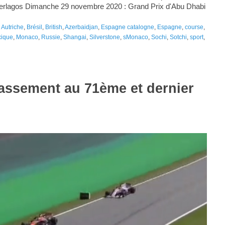
terlagos Dimanche 29 novembre 2020 : Grand Prix d'Abu Dhabi
,
Autriche
,
Brésil
,
British
,
Azerbaidjan
,
Espagne catalogne
,
Espagne
,
course
,
ique
,
Monaco
,
Russie
,
Shangai
,
Silverstone
,
sMonaco
,
Sochi
,
Sotchi
,
sport
,
lassement au 71ème et dernier