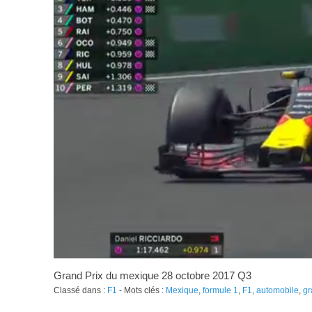
Grand Prix du mexique 28 octobre 2017 Q3
Classé dans :
F1
- Mots clés :
Mexique
,
formule 1
,
F1
,
automobile
,
gr