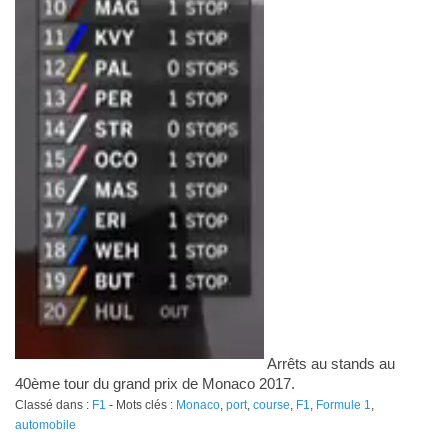
Arrêts au stands au
40ème tour du grand prix de Monaco 2017.
Classé dans :
F1
- Mots clés :
Monaco
,
port
,
course
,
F1
,
Formule 1
,
automobile