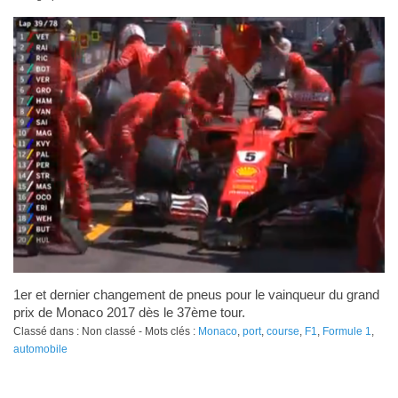
1er et dernier changement de pneus pour le vainqueur du grand
prix de Monaco 2017 dès le 37ème tour.
Classé dans : Non classé - Mots clés :
Monaco
,
port
,
course
,
F1
,
Formule 1
,
automobile