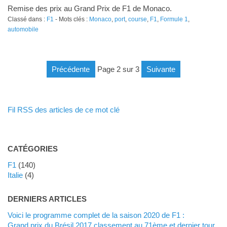
Remise des prix au Grand Prix de F1 de Monaco.
Classé dans :
F1
- Mots clés :
Monaco
,
port
,
course
,
F1
,
Formule 1
,
automobile
précédente
page 2 sur 3
suivante
Fil RSS des articles de ce mot clé
CATÉGORIES
F1
(140)
Italie
(4)
DERNIERS ARTICLES
Voici le programme complet de la saison 2020 de F1 :
Grand prix du Brésil 2017 classement au 71ème et dernier tour