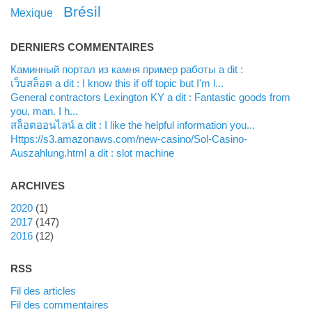
Brésil
Mexique
DERNIERS COMMENTAIRES
каминный портал из камня пример работы a dit :
เว็บสล็อต a dit : I know this if off topic but I'm l...
general contractors Lexington KY a dit : Fantastic goods from
you, man. I h...
สล็อตออนไลน์ a dit : I like the helpful information you...
https://s3.amazonaws.com/new-casino/Sol-Casino-
Auszahlung.html a dit : slot machine
ARCHIVES
2020
(1)
2017
(147)
2016
(12)
RSS
Fil des articles
Fil des commentaires