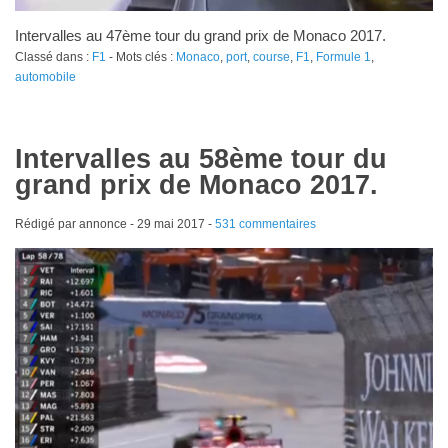
Intervalles au 47ème tour du grand prix de Monaco 2017.
Classé dans :
F1
- Mots clés :
Monaco
,
port
,
course
,
F1
,
Formule 1
,
automobile
Intervalles au 58ème tour du
grand prix de Monaco 2017.
Rédigé par annonce -
29 mai 2017
-
531 commentaires