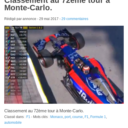
Classement au 72ème tour à
Monte-Carlo.
Rédigé par annonce -
29 mai 2017
-
29 commentaires
Classement au 72ème tour à Monte-Carlo.
Classé dans :
F1
- Mots clés :
Monaco
,
port
,
course
,
F1
,
Formule 1
,
automobile