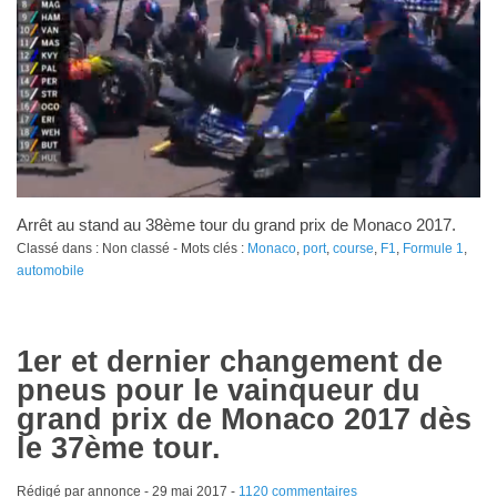
Arrêt au stand au 38ème tour du grand prix de Monaco 2017.
Classé dans : Non classé - Mots clés :
Monaco
,
port
,
course
,
F1
,
Formule 1
,
automobile
1er et dernier changement de
pneus pour le vainqueur du
grand prix de Monaco 2017 dès
le 37ème tour.
Rédigé par annonce -
29 mai 2017
-
1120 commentaires