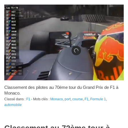
Classement des pilotes au 70ème tour du Grand Prix de F1 à
Monaco.
Classé dans :
F1
- Mots clés :
Monaco
,
port
,
course
,
F1
,
Formule 1
,
automobile