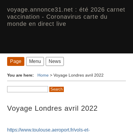
voyage.annonce31.net : été 2026 carnet
vaccination - Coronavirus carte du
monde en direct live
Page
Menu
News
You are here:
Home
>
Voyage Londres avril 2022
Voyage Londres avril 2022
https://www.toulouse.aeroport.fr/vols-et-