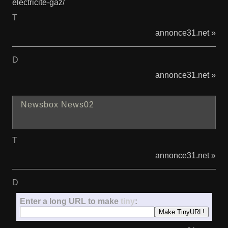
electricite-gaz/
T
annonce31.net »
D
annonce31.net »
Newsbox News02
T
annonce31.net »
D
Enter a long URL to make
tiny
: