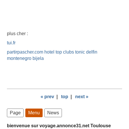
plus cher :
tui.fr
partirpascher.com hotel top clubs tonic delfin
montenegro bijela
« prev
|
top
|
next »
Page
Menu
News
bienvenue sur voyage.annonce31.net Toulouse