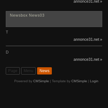
annonce31.net »
Newsbox News03
T
annonce31.net »
D
annonce31.net »
Page
Menu
News
Powered by
CMSimple
| Template by
CMSimple
|
Login