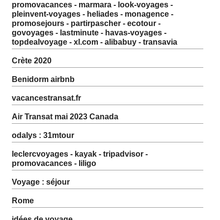
promovacances - marmara - look-voyages -
pleinvent-voyages - heliades - monagence -
promosejours - partirpascher - ecotour -
govoyages - lastminute - havas-voyages -
topdealvoyage - xl.com - alibabuy - transavia
Crète 2020
Benidorm airbnb
vacancestransat.fr
Air Transat mai 2023 Canada
odalys : 31mtour
leclercvoyages - kayak - tripadvisor -
promovacances - liligo
Voyage : séjour
Rome
idées de voyage