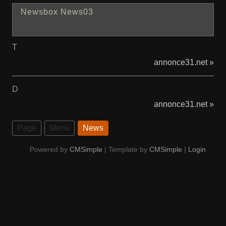
Newsbox News03
T
annonce31.net »
D
annonce31.net »
Page
Menu
News
Powered by
CMSimple
| Template by
CMSimple
|
Login