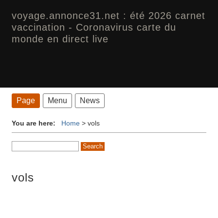
voyage.annonce31.net : été 2026 carnet
vaccination - Coronavirus carte du
monde en direct live
Page
Menu
News
You are here:
Home
>
vols
vols