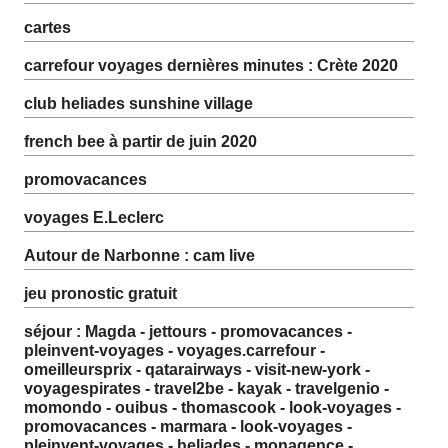
cartes
carrefour voyages dernières minutes : Crète 2020
club heliades sunshine village
french bee à partir de juin 2020
promovacances
voyages E.Leclerc
Autour de Narbonne : cam live
jeu pronostic gratuit
séjour : Magda - jettours - promovacances -
pleinvent-voyages - voyages.carrefour -
omeilleursprix - qatarairways - visit-new-york -
voyagespirates - travel2be - kayak - travelgenio -
momondo - ouibus - thomascook - look-voyages -
promovacances - marmara - look-voyages -
pleinvent-voyages - heliades - monagence -