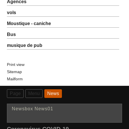
Agences
vols
Moustique - caniche
Bus
musique de pub
Print view
Sitemap
Mailform
Page
Menu
News
Newsbox News01