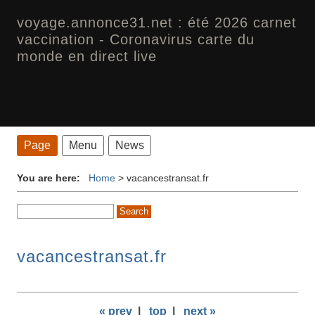
voyage.annonce31.net : été 2026 carnet
vaccination - Coronavirus carte du
monde en direct live
Page
Menu
News
You are here:
Home
>
vacancestransat.fr
vacancestransat.fr
« prev
|
top
|
next »