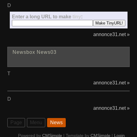
D
Enter a long URL to make
tiny
:
annonce31.net »
Newsbox News03
T
annonce31.net »
D
annonce31.net »
Page
Menu
News
Powered by
CMSimple
| Template by
CMSimple
|
Login