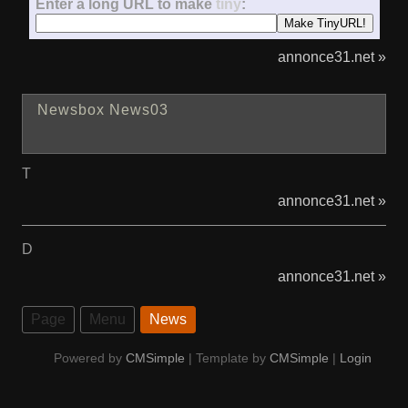
Enter a long URL to make
tiny
:
annonce31.net »
Newsbox News03
T
annonce31.net »
D
annonce31.net »
Page
Menu
News
Powered by
CMSimple
| Template by
CMSimple
|
Login