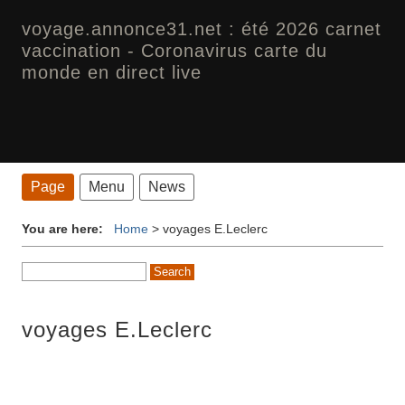
voyage.annonce31.net : été 2026 carnet
vaccination - Coronavirus carte du
monde en direct live
Page
Menu
News
You are here:
Home
>
voyages E.Leclerc
voyages E.Leclerc