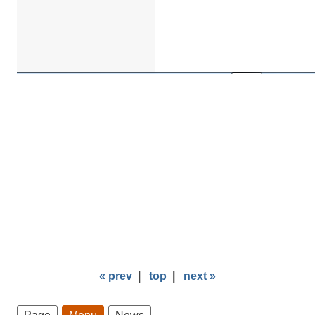
« prev
|
top
|
next »