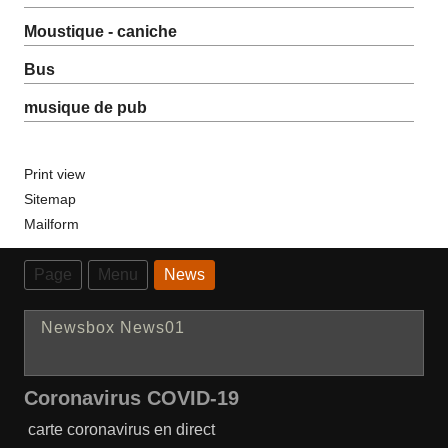
Moustique - caniche
Bus
musique de pub
Print view
Sitemap
Mailform
Page
Menu
News
Newsbox News01
Coronavirus COVID-19
carte coronavirus en direct