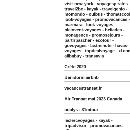
visit-new-york - voyagespirates 
travel2be - kayak - travelgenio -
momondo - ouibus - thomascook
look-voyages - promovacances -
marmara - look-voyages -
pleinvent-voyages - heliades -
monagence - promosejours -
partirpascher - ecotour -
govoyages - lastminute - havas-
voyages - topdealvoyage - xl.co
alibabuy - transavia
Crète 2020
Benidorm airbnb
vacancestransat.fr
Air Transat mai 2023 Canada
odalys : 31mtour
leclercvoyages - kayak -
tripadvisor - promovacances -