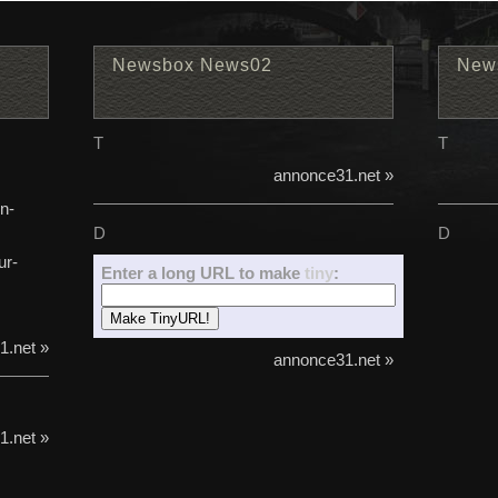
Newsbox News02
New
T
T
annonce31.net »
on-
D
D
ur-
Enter a long URL to make
tiny
:
1.net »
annonce31.net »
1.net »