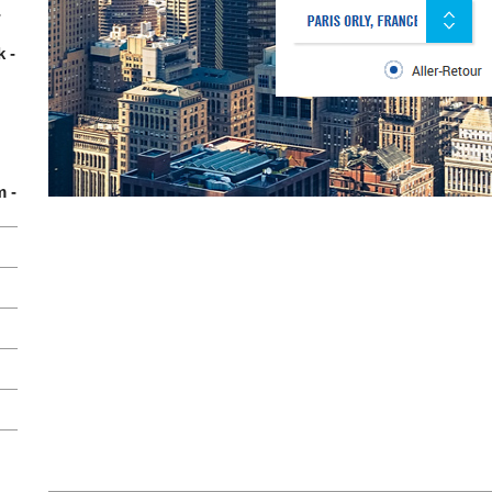
-
 -
m -