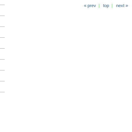
« prev
|
top
|
next »