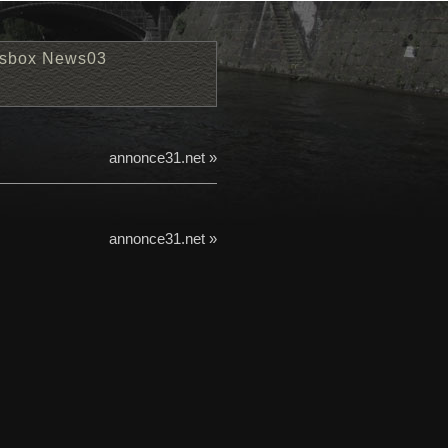
sbox News03
annonce31.net »
annonce31.net »