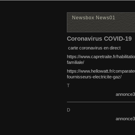
Newsbox News01
Coronavirus COVID-19
carte coronavirus en direct
https://www.capretraite.fr/habilitati
familiale/
https://www.hellowatt.fr/comparate
fournisseurs-electricite-gaz/
T
annonce3
D
annonce3