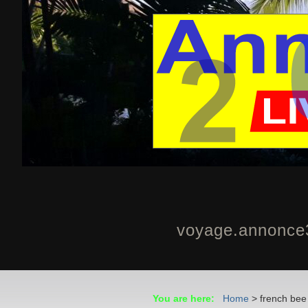
voyage.annonce31
You are here:
Home
>
french bee 