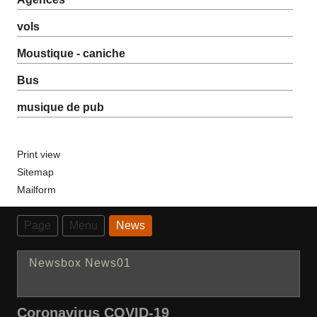
vols
Moustique - caniche
Bus
musique de pub
Print view
Sitemap
Mailform
Page
Menu
News
Newsbox News01
Coronavirus COVID-19