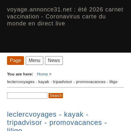
voyage.annonce31.net : été 2026 carnet
vaccination - Coronavirus carte du
monde en direct live
Page
Menu
News
You are here:
Home
>
leclercvoyages - kayak - tripadvisor - promovacances - liligo
leclercvoyages - kayak -
tripadvisor - promovacances -
liligo