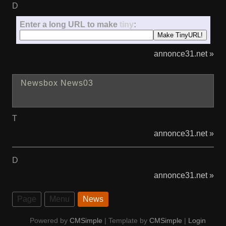
D
Enter a long URL to make
tiny
:
annonce31.net »
Newsbox News03
T
annonce31.net »
D
annonce31.net »
Page
Menu
News
Powered by
CMSimple
| Template by
CMSimple
|
Login