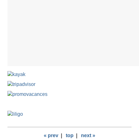
« prev
|
top
|
next »