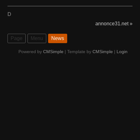
D
annonce31.net »
Page
Menu
News
Powered by
CMSimple
| Template by
CMSimple
|
Login