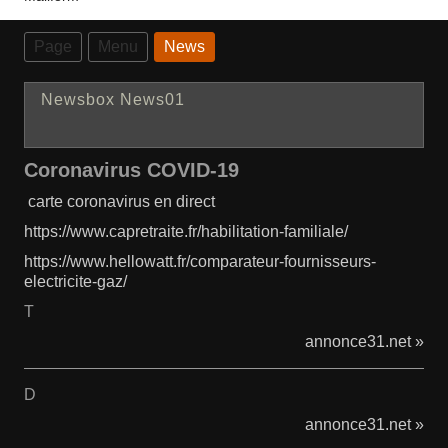
Page
Menu
News
Newsbox News01
Coronavirus COVID-19
carte coronavirus en direct
https://www.capretraite.fr/habilitation-familiale/
https://www.hellowatt.fr/comparateur-fournisseurs-
electricite-gaz/
T
annonce31.net »
D
annonce31.net »