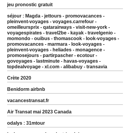
jeu pronostic gratuit
séjour : Magda - jettours - promovacances -
pleinvent-voyages - voyages.carrefour -
omeilleursprix - qatarairways - visit-new-york -
voyagespirates - travel2be - kayak - travelgenio -
momondo - ouibus - thomascook - look-voyages -
promovacances - marmara - look-voyages -
pleinvent-voyages - heliades - monagence -
promosejours - partirpascher - ecotour -
govoyages - lastminute - havas-voyages -
topdealvoyage - xl.com - alibabuy - transavia
Crète 2020
Benidorm airbnb
vacancestransat.fr
Air Transat mai 2023 Canada
odalys : 31mtour