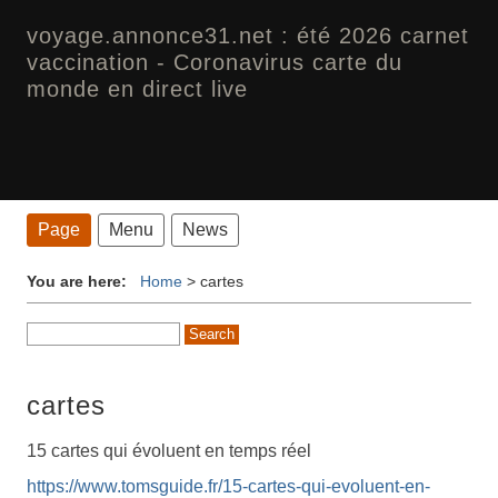
voyage.annonce31.net : été 2026 carnet
vaccination - Coronavirus carte du
monde en direct live
Page
Menu
News
You are here:
Home
>
cartes
cartes
15 cartes qui évoluent en temps réel
https://www.tomsguide.fr/15-cartes-qui-evoluent-en-