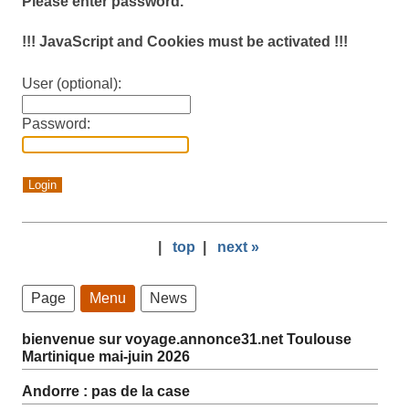
Please enter password.
!!! JavaScript and Cookies must be activated !!!
User (optional):
Password:
|
top
|
next »
Page
Menu
News
bienvenue sur voyage.annonce31.net Toulouse
Martinique mai-juin 2026
Andorre : pas de la case