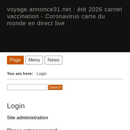
voyage.annonce31.net : été 2026 carnet
vaccination - Coronavirus carte du
monde en direct live
Page
Menu
News
You are here:
Login
Login
Site administration