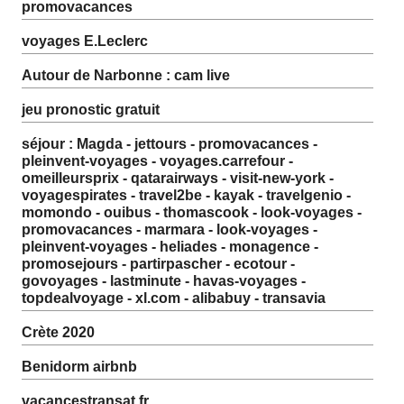
promovacances
voyages E.Leclerc
Autour de Narbonne : cam live
jeu pronostic gratuit
séjour : Magda - jettours - promovacances -
pleinvent-voyages - voyages.carrefour -
omeilleursprix - qatarairways - visit-new-york -
voyagespirates - travel2be - kayak - travelgenio -
momondo - ouibus - thomascook - look-voyages -
promovacances - marmara - look-voyages -
pleinvent-voyages - heliades - monagence -
promosejours - partirpascher - ecotour -
govoyages - lastminute - havas-voyages -
topdealvoyage - xl.com - alibabuy - transavia
Crète 2020
Benidorm airbnb
vacancestransat.fr