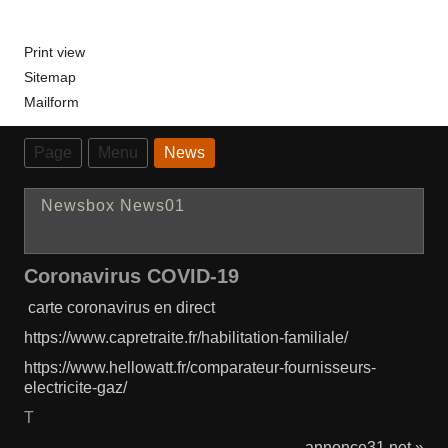
Print view
Sitemap
Mailform
Page
Menu
News
Newsbox News01
Coronavirus COVID-19
carte coronavirus en direct
https://www.capretraite.fr/habilitation-familiale/
https://www.hellowatt.fr/comparateur-fournisseurs-
electricite-gaz/
T
annonce31.net »