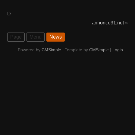
D
annonce31.net »
Page
Menu
News
Powered by
CMSimple
| Template by
CMSimple
|
Login