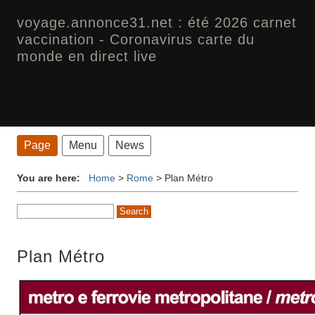
voyage.annonce31.net : été 2026 carnet
vaccination - Coronavirus carte du
monde en direct live
Page
Menu
News
You are here:
Home
>
Rome
>
Plan Métro
Plan Métro