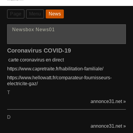
Page
Menu
News
Newsbox News01
Coronavirus COVID-19
carte coronavirus en direct
https://www.capretraite.fr/habilitation-familiale/
https://www.hellowatt.fr/comparateur-fournisseurs-
electricite-gaz/
T
annonce31.net »
D
annonce31.net »