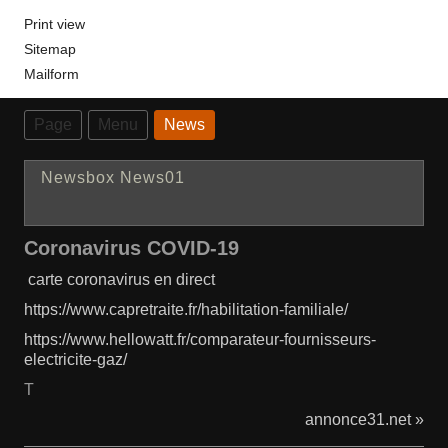
Print view
Sitemap
Mailform
Page
Menu
News
Newsbox News01
Coronavirus COVID-19
carte coronavirus en direct
https://www.capretraite.fr/habilitation-familiale/
https://www.hellowatt.fr/comparateur-fournisseurs-
electricite-gaz/
T
annonce31.net »