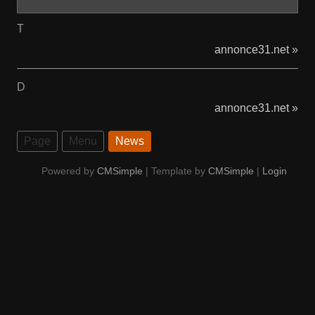
T
annonce31.net »
D
annonce31.net »
Page
Menu
News
Powered by
CMSimple
| Template by
CMSimple
|
Login