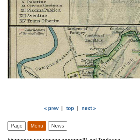
« prev
|
top
|
next »
Page
Menu
News
bienvenue sur voyage.annonce31.net Toulouse