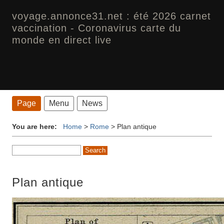
voyage.annonce31.net : été 2026 carnet
vaccination - Coronavirus carte du
monde en direct live
Page
Menu
News
You are here:
Home
>
Rome
>
Plan antique
Plan antique