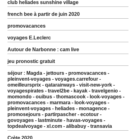
club heliades sunshine village
french bee à partir de juin 2020
promovacances
voyages E.Leclerc
Autour de Narbonne : cam live
jeu pronostic gratuit
séjour : Magda - jettours - promovacances -
pleinvent-voyages - voyages.carrefour -
omeilleursprix - qatarairways - visit-new-york -
voyagespirates - travel2be - kayak - travelgenio -
momondo - ouibus - thomascook - look-voyages -
promovacances - marmara - look-voyages -
pleinvent-voyages - heliades - monagence -
promosejours - partirpascher - ecotour -
govoyages - lastminute - havas-voyages -
topdealvoyage - xl.com - alibabuy - transavia
Crète 2020